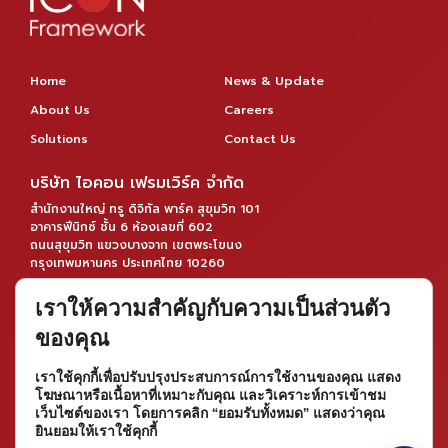
Home
News & Update
About Us
Careers
Solutions
Contact Us
บริษัท ไอคอน เฟรมเวิร์ค จำกัด
สำนักงานใหญ่ ทรู ดิจิทัล พาร์ค สุขุมวิท 101
อาคารฟีนิกซ์ ชั้น 6 ห้องเลขที่ 602
ถนนสุขุมวิท แขวงบางจาก เขตพระโขนง
กรุงเทพมหานคร ประเทศไทย 10260
โทร : 02-746-4903
เราให้ความสำคัญกับความเป็นส่วนตัว
Social Media
ของคุณ
Privacy Notice
เราใช้คุกกี้เพื่อปรับปรุงประสบการณ์การใช้งานของคุณ แสดง
โฆษณาหรือเนื้อหาที่เหมาะกับคุณ และวิเคราะห์การเข้าชม
Sale Service
เว็บไซต์ของเรา โดยการคลิก “ยอมรับทั้งหมด” แสดงว่าคุณ
โทร : 099-826-3928 (ฝ่ายขาย)
ยินยอมให้เราใช้คุกกี้
โทร : 080-447-0066 (ฝ่ายขาย)