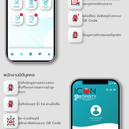
และอุปกรณ์ส่วนกลาง
แจ้งเตือน รับพัสดุด้วยระบบ
QR Code
ข้อมูลการติดต่อกรณีฉุกเฉิน
พนักงานนิติบุคคล
บันทึกข้อมูลการตรวจสอบ
พื้นที่โครงการและการบำรุง
รักษา
บันทึกมิเตอร์ น้ำ ไฟ ผ่านมือถือ
รับ-จ่ายพัสดุให้
ผู้พักอาศัยผ่านระบบ QR Code