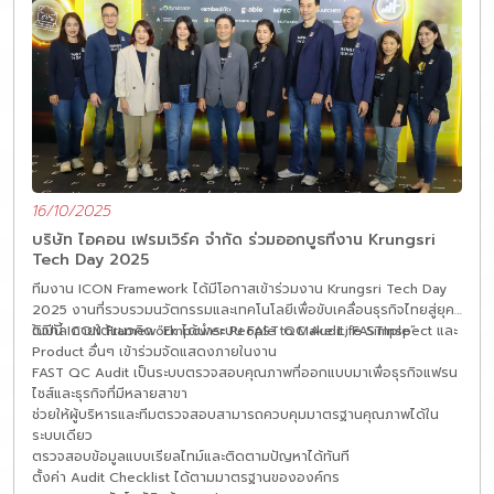
16/10/2025
บริษัท ไอคอน เฟรมเวิร์ค จำกัด ร่วมออกบูธที่งาน Krungsri
Tech Day 2025
ทีมงาน ICON Framework ได้มีโอกาสเข้าร่วมงาน Krungsri Tech Day
2025 งานที่รวบรวมนวัตกรรมและเทคโนโลยีเพื่อขับเคลื่อนธุรกิจไทยสู่ยุค
ดิจิทัล ภายใต้แนวคิด “Empower People to Make Life Simple”
ในปีนี้ ICON Framework ได้นำระบบ FAST QC Audit, FASTInspect และ
Product อื่นๆ เข้าร่วมจัดแสดงภายในงาน
FAST QC Audit เป็นระบบตรวจสอบคุณภาพที่ออกแบบมาเพื่อธุรกิจแฟรน
ไชส์และธุรกิจที่มีหลายสาขา
ช่วยให้ผู้บริหารและทีมตรวจสอบสามารถควบคุมมาตรฐานคุณภาพได้ใน
ระบบเดียว
ตรวจสอบข้อมูลแบบเรียลไทม์และติดตามปัญหาได้ทันที
ตั้งค่า Audit Checklist ได้ตามมาตรฐานขององค์กร