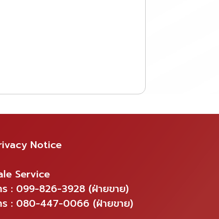
องค์กร เพื่อให้ทุกคนก้าวไปในทิศทาง
เดียวกันอย่างมั่นคง
นอกจากนี้ เรายังมุ่งมั่นพัฒนาศักยภาพ
บุคลากรอย่างต่อเนื่อง ทั้งในด้านทักษะ
ความรู้ และการทำงานร่วมกัน เพื่อยก
ระดับคุณภาพการให้บริการ และพร้อม
ซัพพอร์ตลูกค้าอย่างเต็มที่ในทุก
สถานการณ์
rivacy Notice
ale Service
ทร : 099-826-3928 (ฝ่ายขาย)
ทร : 080-447-0066 (ฝ่ายขาย)