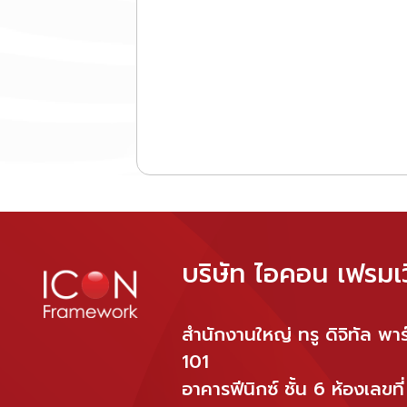
มาร์เก็ต (Number One Market) ซึ่งเป็น
Application นำเสนอข้อมูลพื้นที่การเช่า
ตลาดขนาดใหญ่รวมถึงศูนย์การค้า
ผ่านการทำงานบน Tablet รองรับระบบ
Number One Plaza ซึ่งเป็นศูนย์รวมร้า
Android และ iOS และระบบ ICON PDP
ค้า ร้านอาหาร และบริการต่าง ๆ
Platform ระบบที่ช่วยให้องค์กรบริหาร
จัดการข้อมูลส่วนบุคคล ICON รู้สึกภูมิใจ
และขอขอบคุณทาง ผู้บริหารและทีมงาน ที่
ร่วมมือและวางใจให้ ICON ได้เป็นส่วนหนึ่ง
ของการเติบโตทางธุรกิจของลูกค้าต่อไป
ในอนาคต
บริษัท ไอคอน เฟรมเว
สำนักงานใหญ่ ทรู ดิจิทัล พาร์
101
อาคารฟีนิกซ์ ชั้น 6 ห้องเลขท