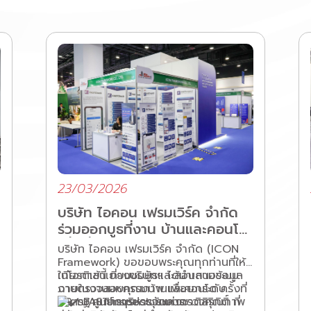
23/03/2026
บริษัท ไอคอน เฟรมเวิร์ค จำกัด
ร่วมออกบูธที่งาน บ้านและคอนโด
ครั้งที่ 49
บริษัท ไอคอน เฟรมเวิร์ค จำกัด (ICON
Framework) ขอขอบพระคุณทุกท่านที่ให้
เกียรติเข้าเยี่ยมชมบูธและสอบถามข้อมูล
ในโอกาสนี้ ทางบริษัทฯ ได้นำเสนอระบบ
ภายในงานมหกรรมบ้านและคอนโด ครั้งที่
งานตรวจสอบคุณภาพ เพื่อยกระดับ
49 ณ ศูนย์การประชุมแห่งชาติสิริกิติ์ ที่
มาตรฐานการบริหารจัดการ
FASTInspect: ระบบตรวจคุณภาพ