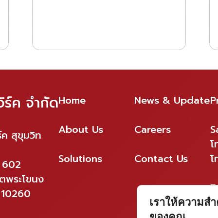
ระดับคุณภาพการให้บริการ และพร้อม
ซัพพอร์ตลูกค้าอย่างเต็มที่ในทุก
สถานการณ์
ิร์ค จำกัด
Home
News & Update
P
About Us
Careers
S
ค สุขุมวิท
โ
Solutions
Contact Us
โ
ี่ 602
ขตพระโขนง
E
 10260
s
เราให้ความสำค
ของคุณ